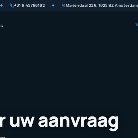
+31 6 45766182
Mariëndaal 226, 1025 BZ Amsterdam
◆
ps
r uw aanvraag