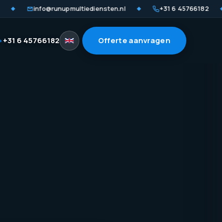
info@runupmultiediensten.nl
+31 6 45766182
◆
◆
◆
+31 6 45766182
Offerte aanvragen