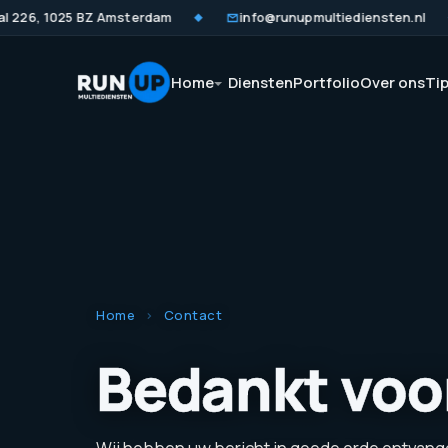
226, 1025 BZ Amsterdam
info@runupmultiediensten.nl
◆
◆
Home
Diensten
Portfolio
Over ons
Ti
Home
›
Contact
Bedankt voo