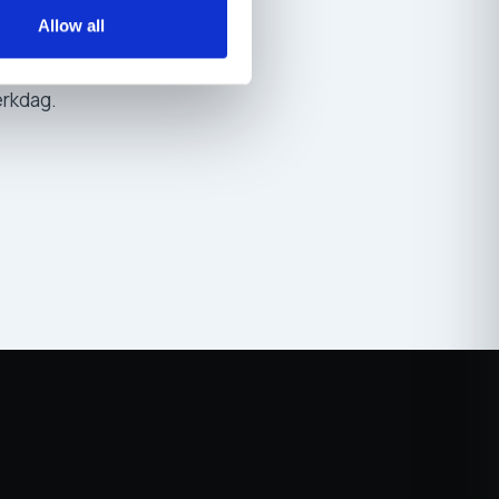
den
Allow all
erkdag.