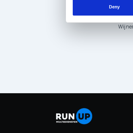
U
Deny
Wij ne