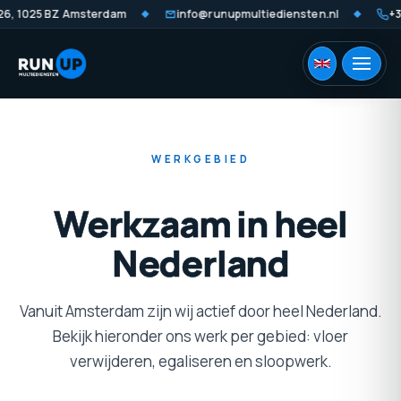
6, 1025 BZ Amsterdam
info@runupmultiediensten.nl
+31
◆
◆
WERKGEBIED
Werkzaam
in
heel
Nederland
Vanuit Amsterdam zijn wij actief door heel Nederland.
Bekijk hieronder ons werk per gebied: vloer
verwijderen, egaliseren en sloopwerk.