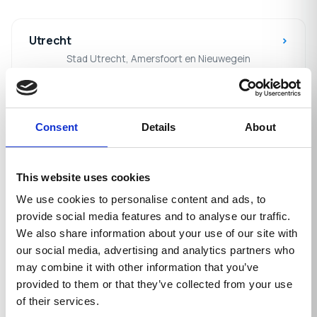
Utrecht
›
Stad Utrecht, Amersfoort en Nieuwegein
Haarlem
›
Consent
Details
About
Haarlem, Heemstede en Kennemerland
This website uses cookies
Flevoland
›
We use cookies to personalise content and ads, to
Almere, Lelystad en omgeving
provide social media features and to analyse our traffic.
We also share information about your use of our site with
our social media, advertising and analytics partners who
Amsterdam
›
may combine it with other information that you’ve
Vloer verwijderen, egaliseren en sloopwerk
provided to them or that they’ve collected from your use
of their services.