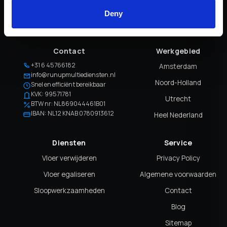
15+ jaar ervaring
Deny
Door heel Nederland
Contact
Werkgebied
+31 6 45766182
Amsterdam
info@runupmultiediensten.nl
Noord-Holland
Snel en efficiënt bereikbaar
KVK: 99571781
Utrecht
BTW nr: NL869044461B01
IBAN: NL12 KNAB 0780913612
Heel Nederland
Diensten
Service
Vloer verwijderen
Privacy Policy
Vloer egaliseren
Algemene voorwaarden
Sloopwerkzaamheden
Contact
Blog
Sitemap